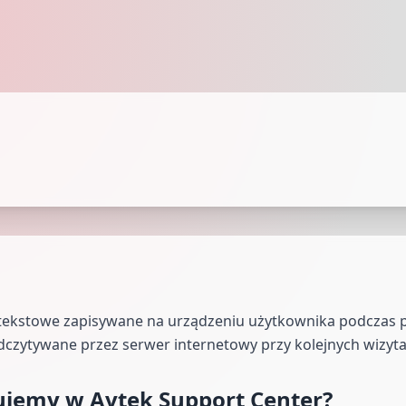
iki tekstowe zapisywane na urządzeniu użytkownika podczas p
dczytywane przez serwer internetowy przy kolejnych wizyta
tujemy w Avtek Support Center?